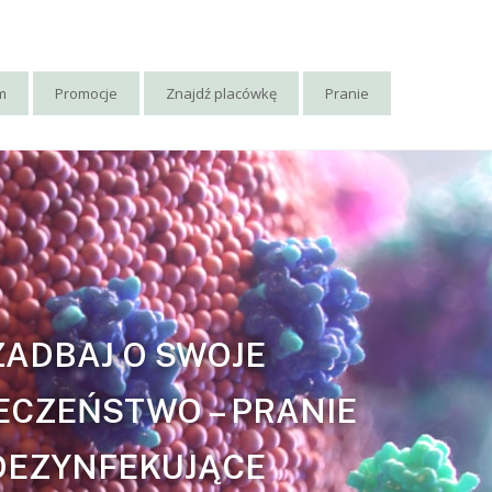
rm
Promocje
Znajdź placówkę
Pranie
ZADBAJ O SWOJE
ECZEŃSTWO – PRANIE
DEZYNFEKUJĄCE