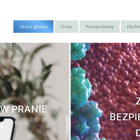
Strona główna
O nas
Poznaj różnicę
Dla fi
ÓW PRANIE
BEZPI
N