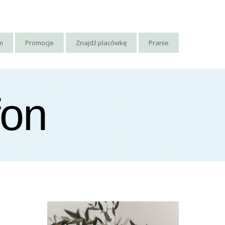
rm
Promocje
Znajdź placówkę
Pranie
fon