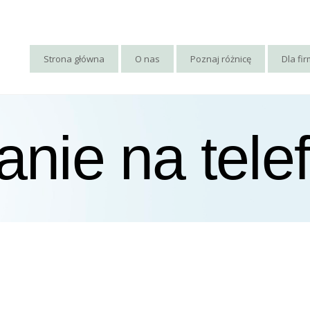
Strona główna
O nas
Poznaj różnicę
Dla fi
anie na tele